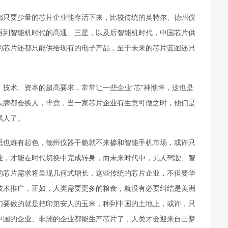
只要少量的芯片企业能存活下来，比较传统的英特尔、德州仪
再到智能机时代的高通、三星，以及后智能机时代，中国芯片供
的芯片还都只能供给现有的电子产品，至于未来的芯片蓝图还只
术、资本的超高要求，常常让一些企业“芯”神憔悴，这也是
头牌都会换人，毕竟，当一家芯片企业有生意可做之时，他们是
累人了。
也难有起色，德州仪器干脆就不来掺和智能手机市场，或许只
业，才能在时代切换中完成转身，而未来时代中，无人驾驶、智
的芯片需求将呈现几何式增长，这些传统的芯片企业，不但要华
技术推广，正如，人类需要更多的粮食，就没有必要纠结是美洲
们要做的就是把印第安人的玉米，种到中国的土地上，或许，只
中国的企业、非洲的企业都能生产芯片了，人类才会迎来自己梦